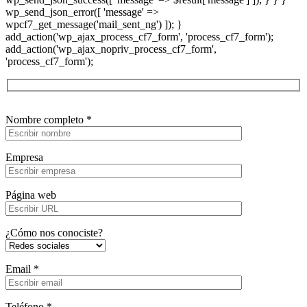
wp_send_json_error([ 'message' =>
wpcf7_get_message('mail_sent_ng') ]); }
add_action('wp_ajax_process_cf7_form', 'process_cf7_form');
add_action('wp_ajax_nopriv_process_cf7_form',
'process_cf7_form');
Nombre completo *
Empresa
Página web
¿Cómo nos conociste?
Email *
Teléfono *