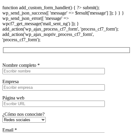
function add_custom_form_handler() { ?>
submit();
wp_send_json_success([ 'message' => $result['message'] ]); } } }
wp_send_json_error([ 'message' =>
wpcf7_get_message('mail_sent_ng') ]); }
add_action('wp_ajax_process_cf7_form', 'process_cf7_form');
add_action('wp_ajax_nopriv_process_cf7_form',
'process_cf7_form');
Nombre completo *
Empresa
Página web
¿Cómo nos conociste?
Email *