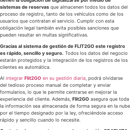
tienen la obligación de digitalizarse por medio de
sistemas de reservas
que almacenen todos los datos del
Conecti
proceso de registro, tanto de los vehículos como de los
Herram
usuarios que contratan el servicio. Cumplir con esta
Integracio
obligación legal también evita posibles sanciones que
Empresa
pueden resultar en multas significativas.
Historia
Equipo
Gracias al sistema de gestión de FLIT2GO este registro
Empleo
es rápido, sencillo y seguro.
Todos los datos del negocio
Transpa
estarán protegidos y la integración de los registros de los
Prensa
clientes es automática.
Blog
Al
integrar
Flit2GO
en su gestión diaria
, podrá olvidarse
Kit
del tedioso proceso manual de completar y enviar
Digital
formularios, lo que le permite centrarse en mejorar la
Kit
experiencia del cliente. Además,
Flit2GO
asegura que toda
Consulting
la información sea almacenada de forma segura en la nube
Contacto
por el tiempo designado por la ley, ofreciéndole acceso
Solicitar
rápido y sencillo cuando lo necesite.
demo