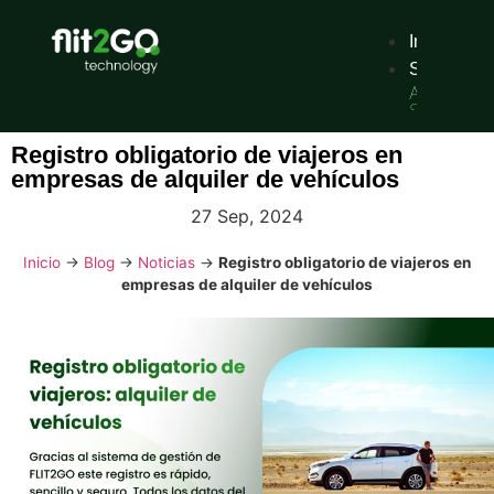
Inicio
Solucione
Alquiler
Servicio
tradicional
de
Registro obligatorio de viajeros en
alquiler
empresas de alquiler de vehículos
de
vehículos
con
27 Sep, 2024
reserva
digital.
Inicio
→
Blog
→
Noticias
→
Registro obligatorio de viajeros en
Sharing
Servicios
empresas de alquiler de vehículos
de
movilidad
de
pago
por
uso,
por
minutos,
horas
o
días.