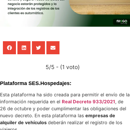
Concesion
Gestiona
el
stock
de
vehículos
e
implement
servicios
de
alquiler
y
suscripció
Movilidad
Corporati
5/5 - (1 voto)
Movilidad
compartid
para
Plataforma SES.Hospedajes:
flotas
de
empresa,
Esta plataforma ha sido creada para permitir el envío de la
optimizan
información requerida en el
Real Decreto 933/2021
, de
los
recursos.
26 de octubre y poder cumplimentar las obligaciones del
Suscripci
nuevo decreto. En esta plataforma las
empresas de
Servicio
de
alquiler de vehículos
deberán realizar el registro de los
renting
viajeros.