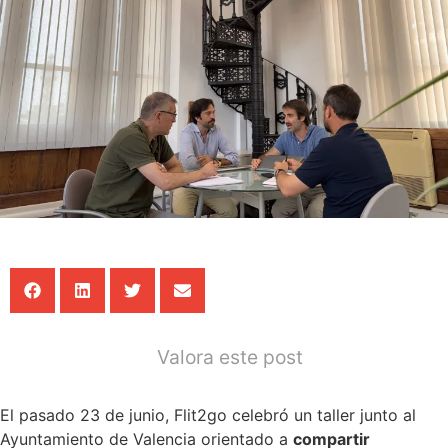
Concesion
Gestiona
el
stock
de
vehículos
e
implement
servicios
de
alquiler
y
suscripció
Movilidad
Corporati
Movilidad
compartid
para
flotas
de
empresa,
optimizan
Valora este post
los
recursos.
Suscripci
Servicio
El pasado 23 de junio, Flit2go celebró un taller junto al
de
renting
Ayuntamiento de Valencia orientado a
compartir