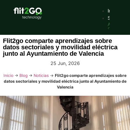
Inicio
Solucione
Alquiler
Servicio
tradicional
de
Flit2go comparte aprendizajes sobre
alquiler
datos sectoriales y movilidad eléctrica
de
vehículos
junto al Ayuntamiento de Valencia
con
reserva
25 Jun, 2026
digital.
Sharing
Servicios
Inicio
→
Blog
→
Noticias
→
Flit2go comparte aprendizajes sobre
de
datos sectoriales y movilidad eléctrica junto al Ayuntamiento de
movilidad
Valencia
de
pago
por
uso,
por
minutos,
horas
o
días.