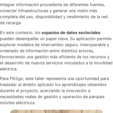
integrar información procedente de diferentes fuentes,
Conecti
conectar infraestructuras y generar una visión más
Herram
completa del uso, disponibilidad y rendimiento de la red
Integracio
de recarga.
Empresa
Historia
En este contexto, los
espacios de datos sectoriales
Equipo
pueden desempeñar un papel clave. Su aplicación permite
Empleo
explorar modelos de intercambio seguro, interoperable y
Transpa
ordenado de información entre distintos actores,
favoreciendo una gestión más eficiente de los recursos y
Prensa
el desarrollo de nuevos servicios vinculados a la movilidad
Blog
eléctrica.
Kit
Digital
Para Flit2go, este taller representa una oportunidad para
Kit
trasladar al ámbito aplicado los aprendizajes obtenidos
Consulting
durante el proyecto, acercando la innovación a
Contacto
necesidades reales de gestión y operación de parques
Solicitar
móviles eléctricos.
demo