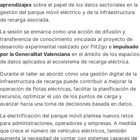
flexible
aprendizajes
sobre el papel de los datos sectoriales en la
aplicado
a
gestión del parque móvil eléctrico y de la infraestructura
alquiler
de recarga asociada.
de
vehículos
o
La sesión se enmarca como una acción de difusión y
concesiona
transferencia de conocimiento vinculada al proyecto de
Diseño
web
desarrollo experimental realizado por Flit2go e
impulsado
Crea
por la Generalitat Valenciana
en el ámbito de los espacios
o
renueva
de datos aplicados al ecosistema de recarga eléctrica.
la
web
Durante el taller se abordó cómo una gestión digital de la
de
infraestructura de recarga puede contribuir a mejorar la
tu
negocio
operación de flotas eléctricas, facilitar la planificación de
de
recursos, optimizar el uso de los puntos de carga y
alquiler
de
avanzar hacia una toma de decisiones basada en datos.
vehículos
o
La electrificación del parque móvil plantea nuevos retos
suscripció
para administraciones, operadores y empresas. A medida
Tecnologí
que crece el número de vehículos eléctricos, también
Softwar
aumenta la necesidad de contar con sistemas capaces de
Reserv