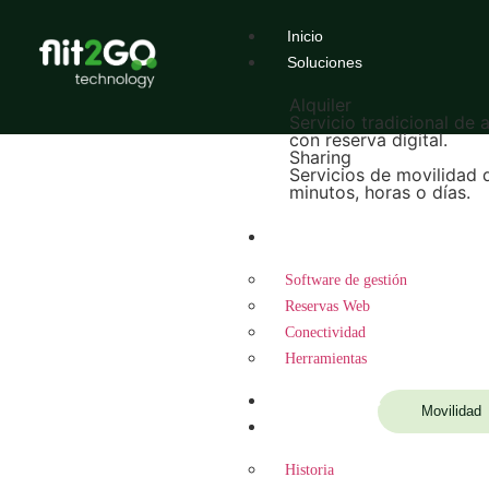
Inicio
Soluciones
Alquiler
Servicio tradicional de 
con reserva digital.
Sharing
Servicios de movilidad 
minutos, horas o días.
Tecnología
Software de gestión
Reservas Web
Conectividad
Herramientas
Integraciones
Movilidad
Empresa
Historia