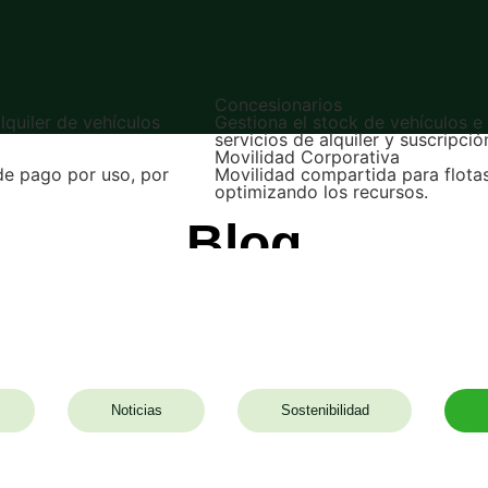
Concesionarios
alquiler de vehículos
Gestiona el stock de vehículos 
servicios de alquiler y suscripció
Movilidad Corporativa
de pago por uso, por
Movilidad compartida para flota
optimizando los recursos.
Blog
Últimas noticias sobre el futuro de la movilidad
Noticias
Sostenibilidad