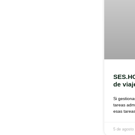
SES.HO
de viaj
Si gestion
tareas admi
esas tarea
5 de agosto