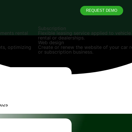
REQUEST DEMO
Subscription
ments rental
Flexible leasing service applied to vehicle
rental or dealerships.
Web design
ts, optimizing
Create or renew the website of your car r
or subscription business.
2025