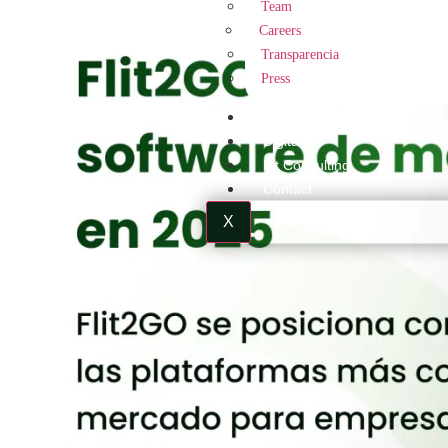
Team
Careers
Transparencia
Press
Blog
Digital Kit
Kit Consulting
Contact
X