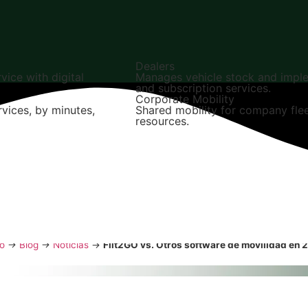
Dealers
rvice with digital
Manages vehicle stock and imple
and subscription services.
Corporate Mobility
rvices, by minutes,
Shared mobility for company flee
resources.
n 2025
02 Jun, 2025
io
→
Blog
→
Noticias
→
Flit2GO vs. Otros software de movilidad en 