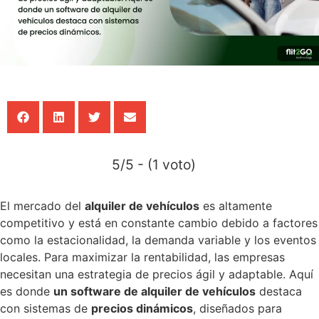
and
implement
rental
and
subscripti
services.
Corporate
Mobility
Shared
mobility
for
company
fleets,
optimizing
resources.
5/5 - (1 voto)
Subscripti
Flexible
leasing
El mercado del
alquiler de vehículos
es altamente
service
applied
competitivo y está en constante cambio debido a factores
to
como la estacionalidad, la demanda variable y los eventos
vehicle
rental
locales. Para maximizar la rentabilidad, las empresas
or
necesitan una estrategia de precios ágil y adaptable. Aquí
dealership
Web
es donde
un software de alquiler de vehículos
destaca
design
con sistemas de
precios dinámicos
, diseñados para
Create