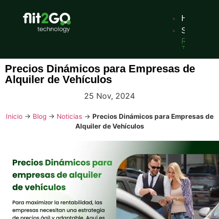
Home
Solutions
Rental
Traditional
car
rental
Precios Dinámicos para Empresas de
service
Alquiler de Vehículos
with
digital
reservatio
25 Nov, 2024
Sharing
Pay-
Inicio
→
Blog
→
Noticias
→
Precios Dinámicos para Empresas de
per-
use
Alquiler de Vehículos
mobility
services,
by
minutes,
hours
or
days.
Dealers
Manages
vehicle
stock