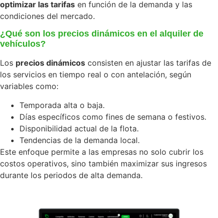
or
optimizar las tarifas
en función de la demanda y las
renew
condiciones del mercado.
the
website
of
¿Qué son los precios dinámicos en el alquiler de
your
vehículos?
car
rental
Los
precios dinámicos
consisten en ajustar las tarifas de
or
subscripti
los servicios en tiempo real o con antelación, según
business.
variables como:
Technolog
Manage
Temporada alta o baja.
Web Re
Días específicos como fines de semana o festivos.
Disponibilidad actual de la flota.
Connect
Tendencias de la demanda local.
Tools
Este enfoque permite a las empresas no solo cubrir los
Integration
costos operativos, sino también maximizar sus ingresos
Company
durante los periodos de alta demanda.
History
Team
Career
Transpa